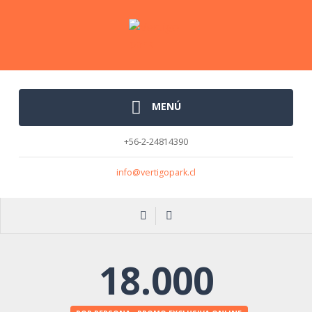
MENÚ
+56-2-24814390
info@vertigopark.cl
18.000